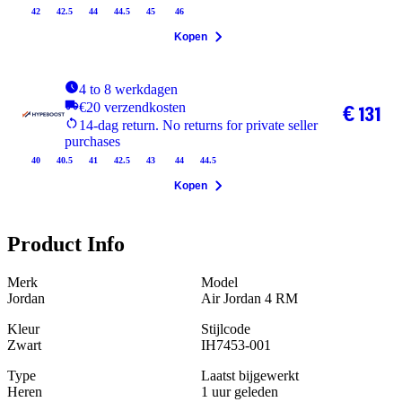
42
42.5
44
44.5
45
46
Kopen
4 to 8 werkdagen
€20 verzendkosten
€ 131
14-dag return. No returns for private seller
purchases
40
40.5
41
42.5
43
44
44.5
Kopen
Product Info
Merk
Model
Jordan
Air Jordan 4 RM
Kleur
Stijlcode
Zwart
IH7453-001
Type
Laatst bijgewerkt
Heren
1 uur geleden