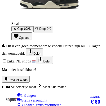
Steal
🔥
Cop
100%
👎
Drop
0%
Opslaan
Dit is een goed moment om te kopen! Prijzen zijn nu €30 lager
dan gemiddeld.
Delen
Enkel NL shops
Delen
Maat niet beschikbaar?
Product alerts
Selecteer je maat
Maat
Alle maten
1-3 dagen
€ 149,99
Gratis verzending
€ 80
30 dagen gratis retourneren