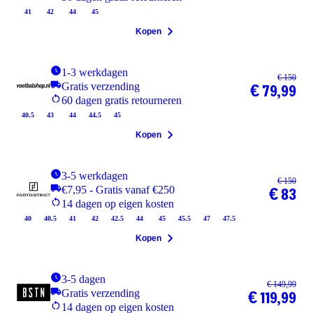
41
42
44
45
Kopen
1-3 werkdagen
€ 150
Gratis verzending
€ 79,99
60 dagen gratis retourneren
40.5
43
44
44.5
45
Kopen
3-5 werkdagen
€ 150
€7,95 - Gratis vanaf €250
€ 83
14 dagen op eigen kosten
40
40.5
41
42
42.5
44
45
45.5
47
47.5
Kopen
3-5 dagen
€ 149,99
Gratis verzending
€ 119,99
14 dagen op eigen kosten