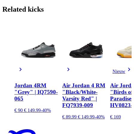
Related
kicks
Nieuw
Jordan 4RM
Air Jordan 4 RM
Air Jorda
"Grey" | IQ7590-
"Black/White-
"Birds of
065
Varsity Red" |
Paradise"
FQ7939-009
HV0823-
€ 90
€ 149.99
-40%
€ 89.99
€ 149.99
-40%
€ 169