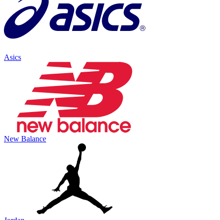
Asics
New Balance