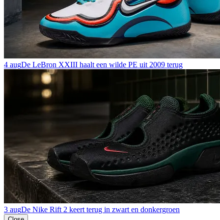
4 aug
De LeBron XXIII haalt een wilde PE uit 2009 terug
3 aug
De Nike Rift 2 keert terug in zwart en donkergroen
Close