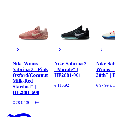
Nike Wmns
Nike Sabrina 3
Nike Sabr
Sabrina 3 "Pink
"Morale" |
Wmns "
Oxford/Coconut
HF2881-001
30th" | I
Milk-Red
€ 115.92
€ 97.99
€ 13
Stardust" |
HF2881-600
€ 78
€ 130
-40%