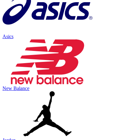
Asics
New Balance