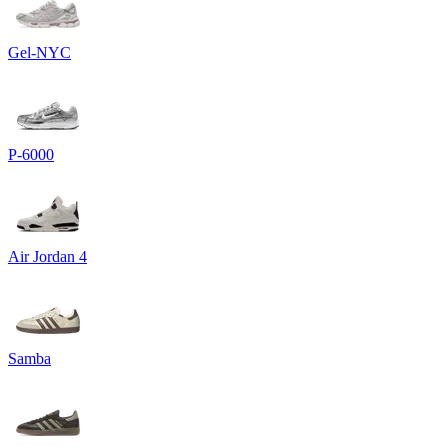
Gel-NYC
P-6000
Air Jordan 4
Samba