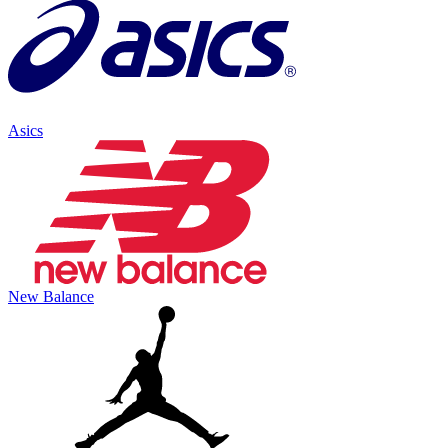
Asics
New Balance