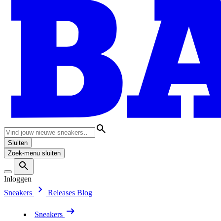
Sluiten
Zoek-menu sluiten
Inloggen
Sneakers
Releases
Blog
Sneakers