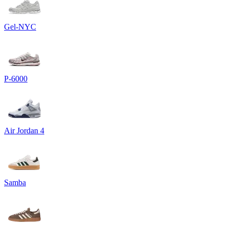
Gel-NYC
P-6000
Air Jordan 4
Samba