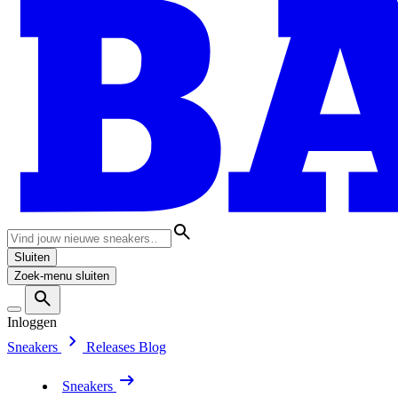
Sluiten
Zoek-menu sluiten
Inloggen
Sneakers
Releases
Blog
Sneakers