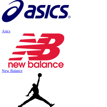
Asics
New Balance