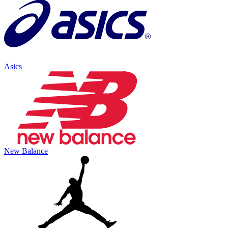
Asics
New Balance