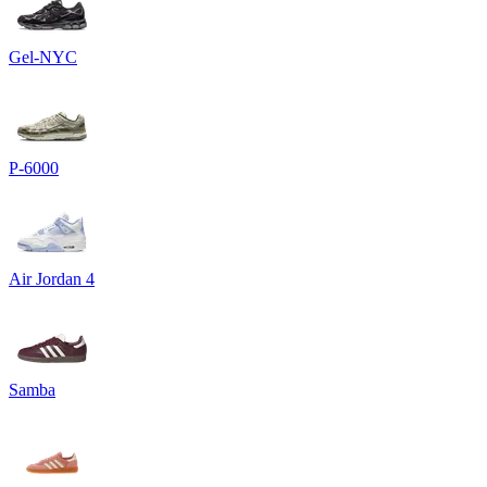
Gel-NYC
P-6000
Air Jordan 4
Samba