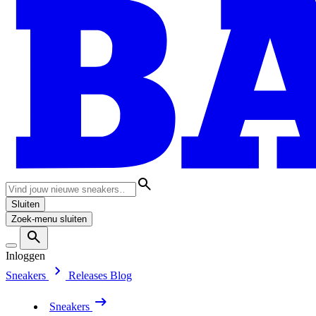
Sluiten
Zoek-menu sluiten
Inloggen
Sneakers
Releases
Blog
Sneakers