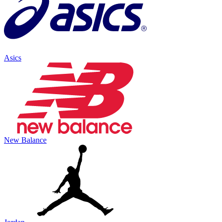
Asics
New Balance