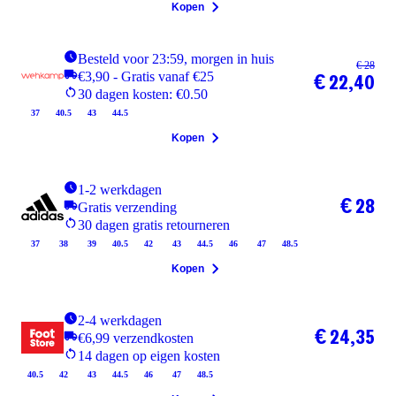
Kopen
Besteld voor 23:59, morgen in huis
€ 28
€3,90 - Gratis vanaf €25
€ 22,40
30 dagen kosten: €0.50
37
40.5
43
44.5
Kopen
1-2 werkdagen
€ 28
Gratis verzending
30 dagen gratis retourneren
37
38
39
40.5
42
43
44.5
46
47
48.5
Kopen
2-4 werkdagen
€ 24,35
€6,99 verzendkosten
14 dagen op eigen kosten
40.5
42
43
44.5
46
47
48.5