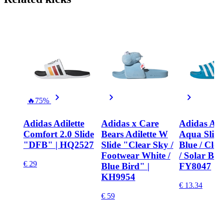
🔥
75%
Adidas Adilette
Adidas x Care
Adidas Ad
Comfort 2.0 Slide
Bears Adilette W
Aqua Slid
"DFB" | HQ2527
Slide "Clear Sky /
Blue / Cl
Footwear White /
/ Solar Bl
€ 29
Blue Bird" |
FY8047
KH9954
€ 13.34
€ 59