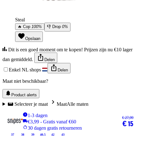
Steal
🔥
Cop
100%
👎
Drop
0%
Opslaan
Dit is een goed moment om te kopen! Prijzen zijn nu €10 lager
dan gemiddeld.
Delen
Enkel NL shops
Delen
Maat niet beschikbaar?
Product alerts
Selecteer je maat
Maat
Alle maten
1-3 dagen
€ 27,99
€3,99 - Gratis vanaf €60
€ 15
30 dagen gratis retourneren
37
38
39
40.5
42
43