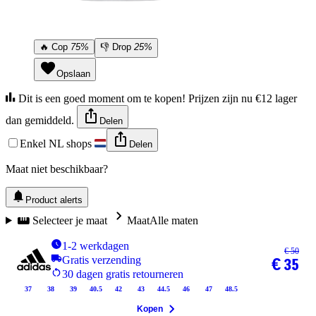
🔥
Cop
75%
👎
Drop
25%
Opslaan
Dit is een goed moment om te kopen! Prijzen zijn nu €12 lager
dan gemiddeld.
Delen
Enkel NL shops
Delen
Maat niet beschikbaar?
Product alerts
Selecteer je maat
Maat
Alle maten
1-2 werkdagen
€ 50
Gratis verzending
€ 35
30 dagen gratis retourneren
37
38
39
40.5
42
43
44.5
46
47
48.5
Kopen