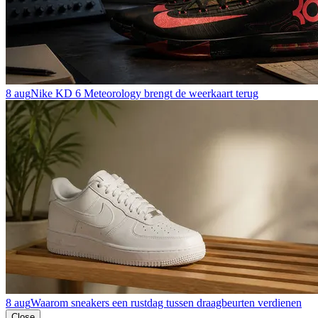
8 aug
Nike KD 6 Meteorology brengt de weerkaart terug
8 aug
Waarom sneakers een rustdag tussen draagbeurten verdienen
Close