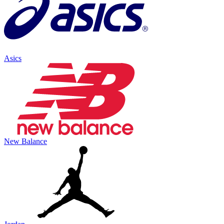
Asics
New Balance