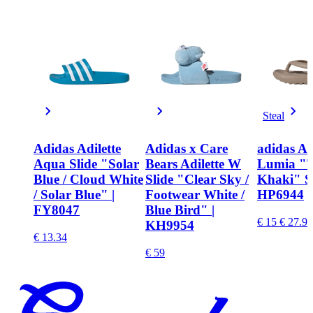
Steal
Adidas Adilette
Adidas x Care
adidas Ad
Aqua Slide "Solar
Bears Adilette W
Lumia "T
Blue / Cloud White
Slide "Clear Sky /
Khaki" Sl
/ Solar Blue" |
Footwear White /
HP6944
FY8047
Blue Bird" |
€ 15
€ 27.99
KH9954
€ 13.34
€ 59