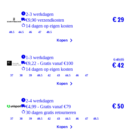
2-3 werkdagen
€ 29
€9,90 verzendkosten
14 dagen op eigen kosten
40.5
44.5
46
47
48.5
Kopen
1-3 werkdagen
€ 49,95
€9,22 - Gratis vanaf €100
€ 42
14 dagen op eigen kosten
37
38
39
40.5
42
43
44.5
46
47
Kopen
2-4 werkdagen
€ 50
€4,99 - Gratis vanaf €79
30 dagen gratis retourneren
37
38
39
40.5
42
43
44.5
46
47
48.5
Kopen