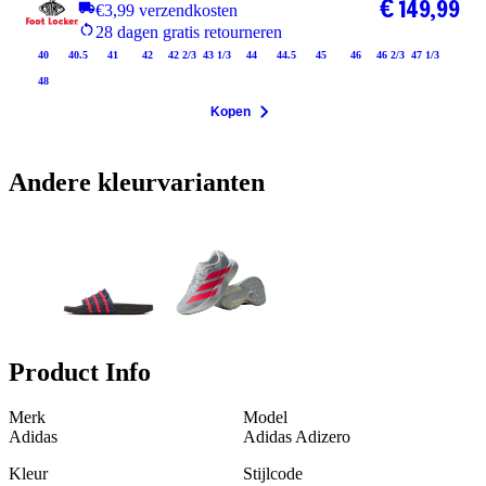
€ 149,99
€3,99 verzendkosten
28 dagen gratis retourneren
40
40.5
41
42
42 2/3
43 1/3
44
44.5
45
46
46 2/3
47 1/3
48
Kopen
Andere kleurvarianten
Product Info
Merk
Model
Adidas
Adidas Adizero
Kleur
Stijlcode