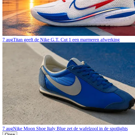
7 aug
Titan geeft de Nike G.T. Cut 1 een marmeren afwerking
7 aug
Nike Moon Shoe Italy Blue zet de wafelzool in de spotlights
Close