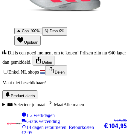
🔥
Cop
100%
👎
Drop
0%
Opslaan
Dit is een goed moment om te kopen! Prijzen zijn nu €40 lager
dan gemiddeld.
Delen
Enkel NL shops
Delen
Maat niet beschikbaar?
Product alerts
Selecteer je maat
Maat
Alle maten
1-2 werkdagen
€ 149,95
Gratis verzending
€ 104,95
14 dagen retourneren. Retourkosten
€2.95