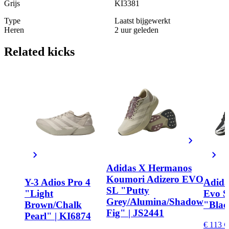
Grijs
KI3381
Type
Laatst bijgewerkt
Heren
2 uur geleden
Related
kicks
Adidas X Hermanos
Koumori Adizero EVO
Y-3 Adios Pro 4
Adida
SL "Putty
"Light
Evo S
Grey/Alumina/Shadow
Brown/Chalk
"Blac
Fig" | JS2441
Pearl" | KI6874
€ 113
€