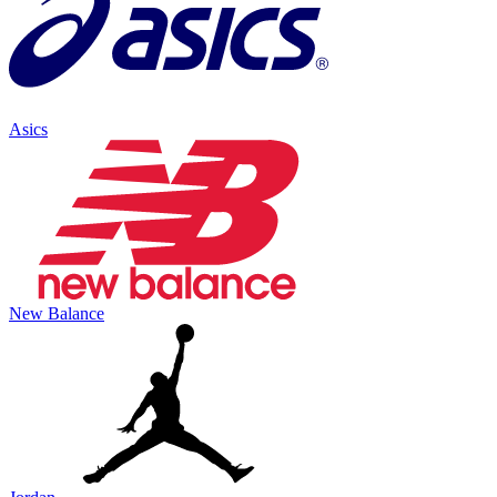
Asics
New Balance