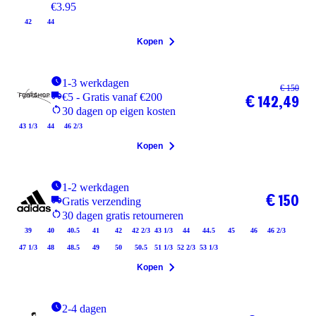
€3.95
42
44
Kopen
1-3 werkdagen
€ 150
€5 - Gratis vanaf €200
€ 142,49
30 dagen op eigen kosten
43 1/3
44
46 2/3
Kopen
1-2 werkdagen
€ 150
Gratis verzending
30 dagen gratis retourneren
39
40
40.5
41
42
42 2/3
43 1/3
44
44.5
45
46
46 2/3
47 1/3
48
48.5
49
50
50.5
51 1/3
52 2/3
53 1/3
Kopen
2-4 dagen