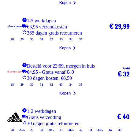
Kopen
1-5 werkdagen
€ 29,99
€3,95 verzendkosten
365 dagen gratis retourneren
28
29
30
31
32
33
34
35
Kopen
Besteld voor 23:59, morgen in huis
€ 40
€4,95 - Gratis vanaf €40
€ 32
30 dagen kosten: €0.50
28
29
30
31
32
33
34
35
Kopen
1-2 werkdagen
€ 40
Gratis verzending
30 dagen gratis retourneren
28
28.5
29
30
30.5
31
31.5
32
33
33.5
34
35