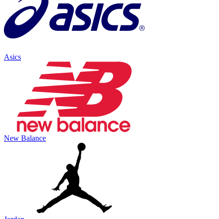
Asics
New Balance