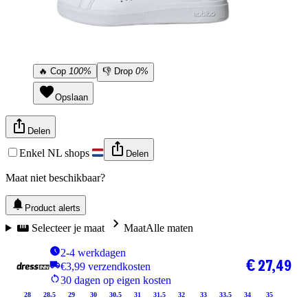
🔥
Cop
100%
👎
Drop
0%
Opslaan
Delen
Enkel NL shops
Delen
Maat niet beschikbaar?
Product alerts
Selecteer je maat
Maat
Alle maten
2-4 werkdagen
€ 27,49
€3,99 verzendkosten
30 dagen op eigen kosten
28
28.5
29
30
30.5
31
31.5
32
33
33.5
34
35