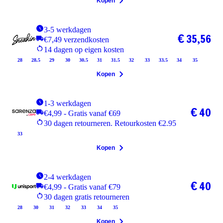
Kopen
3-5 werkdagen
€ 35,56
€7,49 verzendkosten
14 dagen op eigen kosten
28
28.5
29
30
30.5
31
31.5
32
33
33.5
34
35
Kopen
1-3 werkdagen
€ 40
€4,99 - Gratis vanaf €69
30 dagen retourneren. Retourkosten €2.95
33
Kopen
2-4 werkdagen
€ 40
€4,99 - Gratis vanaf €79
30 dagen gratis retourneren
28
30
31
32
33
34
35
Kopen