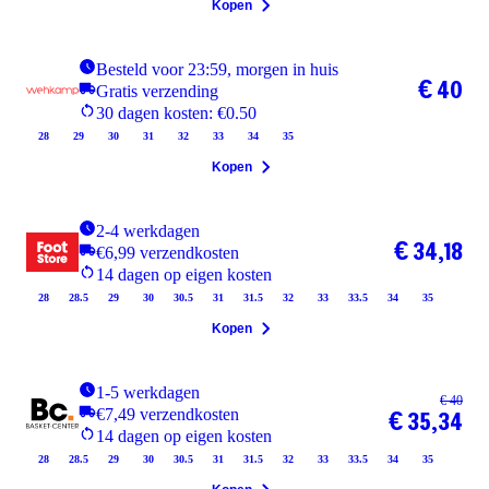
Kopen
Besteld voor 23:59, morgen in huis
€ 40
Gratis verzending
30 dagen kosten: €0.50
28
29
30
31
32
33
34
35
Kopen
2-4 werkdagen
€ 34,18
€6,99 verzendkosten
14 dagen op eigen kosten
28
28.5
29
30
30.5
31
31.5
32
33
33.5
34
35
Kopen
1-5 werkdagen
€ 40
€7,49 verzendkosten
€ 35,34
14 dagen op eigen kosten
28
28.5
29
30
30.5
31
31.5
32
33
33.5
34
35