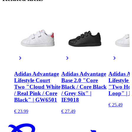
Adidas Advantage
Adidas Advantage
Adidas A
Lifestyle Court
Base 2.0 "Core
Lifestyle
Two "Cloud White
Black / Core Black
"Two Ho
/ Real Pink / Core
/ Grey Six" |
Loop" | 
Black" | GW6501
IE9018
€ 25.49
€ 23.99
€ 27.49