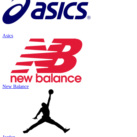
Asics
New Balance