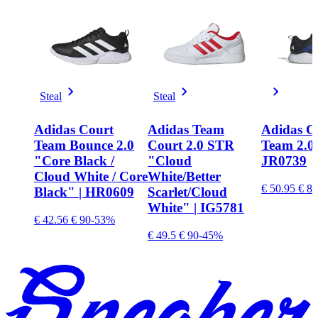
Steal
Steal
Adidas Court
Adidas Team
Adidas C
Team Bounce 2.0
Court 2.0 STR
Team 2.0 
"Core Black /
"Cloud
JR0739
Cloud White / Core
White/Better
€ 50.95
€ 84
Black" | HR0609
Scarlet/Cloud
White" | IG5781
€ 42.56
€ 90
-53%
€ 49.5
€ 90
-45%