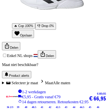
🔥
Cop
100%
👎
Drop
0%
Opslaan
Delen
Enkel NL shops
Delen
Maat niet beschikbaar?
Product alerts
Selecteer je maat
Maat
Alle maten
1-2 werkdagen
€ 89,95
€5,95 - Gratis vanaf €79
€ 66,95
14 dagen retourneren. Retourkosten €2.95
36 2/3
39
40
40.5
41
42
42.5
43
44
44.5
45
46