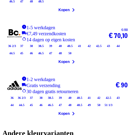
46.5
47
48
48.5
Kopen
1-5 werkdagen
€ 90
€7,49 verzendkosten
€ 70,10
14 dagen op eigen kosten
36 2/3
37
38
38.5
39
40
40.5
41
42
42.5
43
44
44.5
45
46
46.5
47
48
50
Kopen
1-2 werkdagen
€ 90
Gratis verzending
30 dagen gratis retourneren
36
36 2/3
37
38
38.5
39
40
40.5
41
42
42.5
43
44
44.5
45
46
46.5
47
48
48.5
49
50
51 1/3
Kopen
Andere kleurvarianten