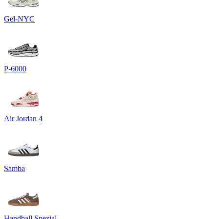
Gel-NYC
P-6000
Air Jordan 4
Samba
Handball Spezial