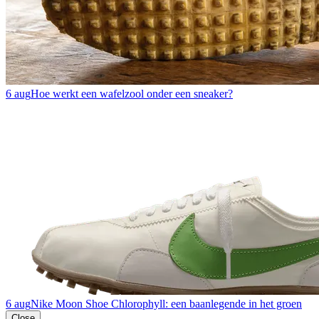
6 aug
Hoe werkt een wafelzool onder een sneaker?
6 aug
Nike Moon Shoe Chlorophyll: een baanlegende in het groen
Close