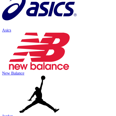
Asics
New Balance