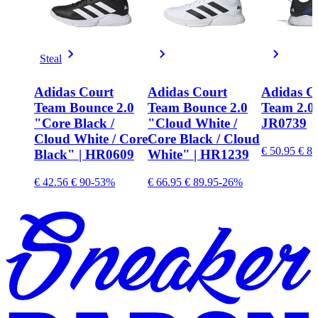
Steal
Adidas Court
Adidas Court
Adidas C
Team Bounce 2.0
Team Bounce 2.0
Team 2.0 
"Core Black /
"Cloud White /
JR0739
Cloud White / Core
Core Black / Cloud
€ 50.95
€ 84
Black" | HR0609
White" | HR1239
€ 42.56
€ 90
-53%
€ 66.95
€ 89.95
-26%