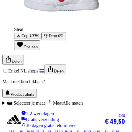
Steal
🔥
Cop
100%
👎
Drop
0%
Opslaan
Delen
Enkel NL shops
Delen
Maat niet beschikbaar?
Product alerts
Selecteer je maat
Maat
Alle maten
1-2 werkdagen
€ 90
Gratis verzending
€ 49,50
30 dagen gratis retourneren
35.5
36
36 2/3
37 1/3
38
38 2/3
39 1/3
40
40 2/3
41 1/3
42
42 2/3