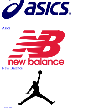
Asics
New Balance