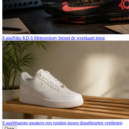
8 aug
Nike KD 6 Meteorology brengt de weerkaart terug
8 aug
Waarom sneakers een rustdag tussen draagbeurten verdienen
Close