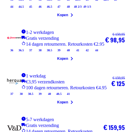
44
44.5
45
46
46.5
47
48
48 2/3
49 1/3
Kopen
1-2 werkdagen
€ 159,95
Gratis verzending
€ 98,95
14 dagen retourneren. Retourkosten €2.95
36
36.5
37
38
38.5
39
40
41
42
44
Kopen
1 werkdag
€ 159,95
€3,95 verzendkosten
€ 125
100 dagen retourneren. Retourkosten €4.95
37
38
38.5
39
40
40.5
41
Kopen
5-7 werkdagen
Gratis verzending
€ 159,95
14 dagen retourneren. Retourkosten