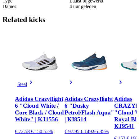
Type
Laatst bijgewerkt
Dames
4 uur geleden
Related
kicks
Steal
Adidas Crazyflight
Adidas Crazyflight
Adidas
6 "Cloud White /
6 "Dusky
CRAZYF
Core Black / Cloud
Petrol/Flash Aqua"
"Cloud W
White" | KJ1556
| KI8514
Royal Blu
KJ9541
€ 72.58
€ 150
-52%
€ 97.95
€ 149.95
-35%
€ 152
€ 160