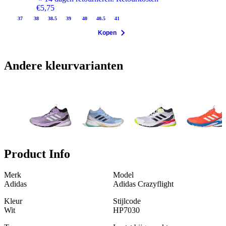
€5,75
37
38
38.5
39
40
40.5
41
Kopen
Andere kleurvarianten
Product Info
Merk
Model
Adidas
Adidas Crazyflight
Kleur
Stijlcode
Wit
HP7030