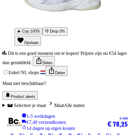
🔥
Cop
100%
👎
Drop
0%
Opslaan
Dit is een goed moment om te kopen! Prijzen zijn nu €54 lager
dan gemiddeld.
Delen
Enkel NL shops
Delen
Maat niet beschikbaar?
Product alerts
Selecteer je maat
Maat
Alle maten
1-5 werkdagen
€ 160
€7,49 verzendkosten
€ 78,25
14 dagen op eigen kosten
36
36.5
37
38
38.5
39
40
40.5
41
42
42.5
43