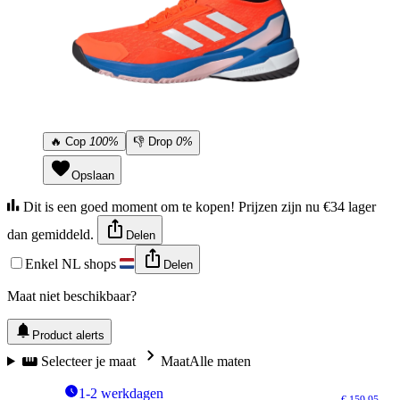
🔥
Cop
100%
👎
Drop
0%
Opslaan
Dit is een goed moment om te kopen! Prijzen zijn nu €34 lager
dan gemiddeld.
Delen
Enkel NL shops
Delen
Maat niet beschikbaar?
Product alerts
Selecteer je maat
Maat
Alle maten
1-2 werkdagen
€ 159,95