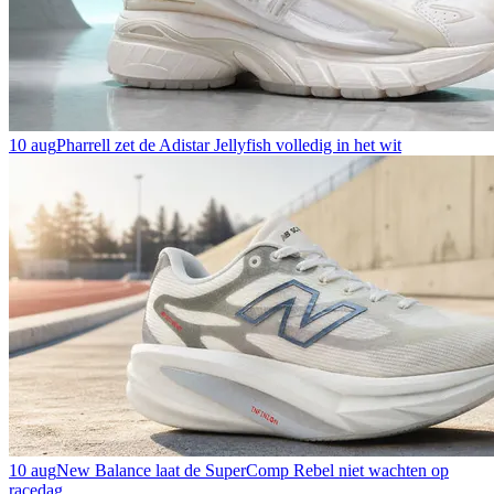
10 aug
Pharrell zet de Adistar Jellyfish volledig in het wit
10 aug
New Balance laat de SuperComp Rebel niet wachten op
racedag