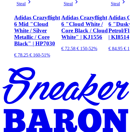
Steal
Steal
Steal
Adidas Crazyflight
Adidas Crazyflight
Adidas Cr
6 Mid "Cloud
6 "Cloud White /
6 "Dusky
White / Silver
Core Black / Cloud
Petrol/Fl
Metallic / Core
White" | KJ1556
| KI8514
Black" | HP7030
€ 72.58
€ 150
-52%
€ 84.95
€ 14
€ 78.25
€ 160
-51%