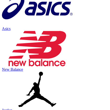
Asics
New Balance