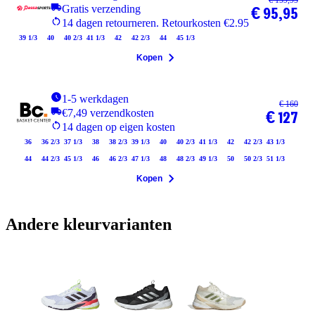
Gratis verzending
€ 95,95
14 dagen retourneren. Retourkosten €2.95
39 1/3
40
40 2/3
41 1/3
42
42 2/3
44
45 1/3
Kopen
1-5 werkdagen
€ 160
€7,49 verzendkosten
€ 127
14 dagen op eigen kosten
36
36 2/3
37 1/3
38
38 2/3
39 1/3
40
40 2/3
41 1/3
42
42 2/3
43 1/3
44
44 2/3
45 1/3
46
46 2/3
47 1/3
48
48 2/3
49 1/3
50
50 2/3
51 1/3
Kopen
Andere kleurvarianten