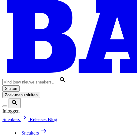
Sluiten
Zoek-menu sluiten
Inloggen
Sneakers
Releases
Blog
Sneakers