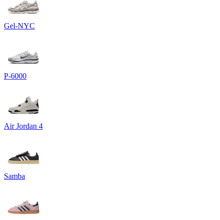
Gel-NYC
P-6000
Air Jordan 4
Samba