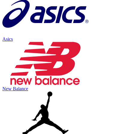
Asics
New Balance