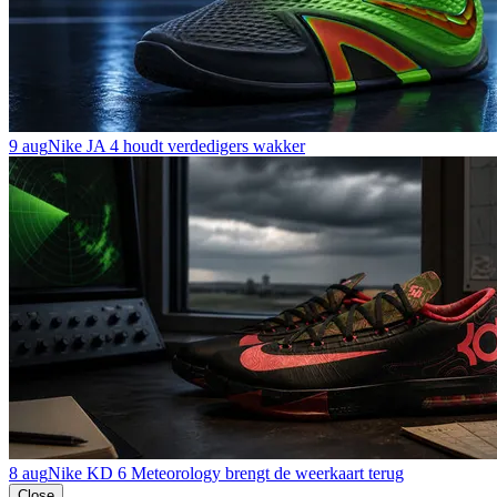
9 aug
Nike JA 4 houdt verdedigers wakker
8 aug
Nike KD 6 Meteorology brengt de weerkaart terug
Close