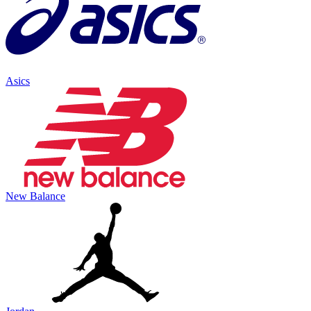
Asics
New Balance