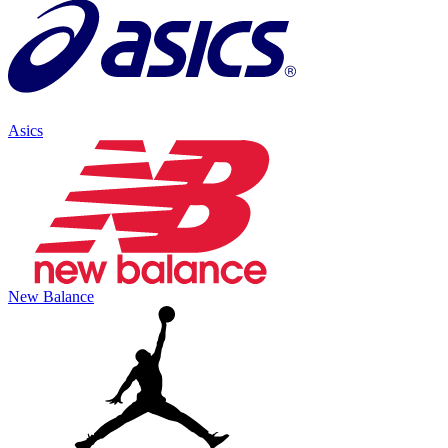
Asics
New Balance