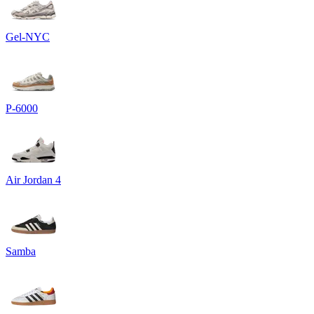
Gel-NYC
P-6000
Air Jordan 4
Samba