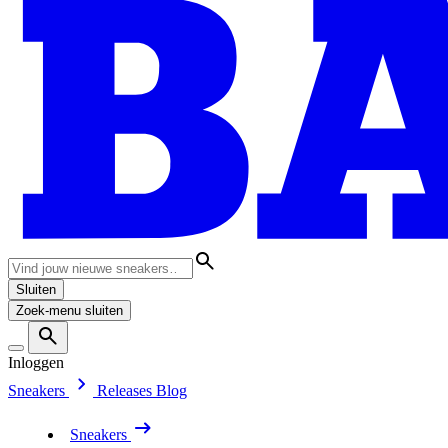
Sluiten
Zoek-menu sluiten
Inloggen
Sneakers
Releases
Blog
Sneakers