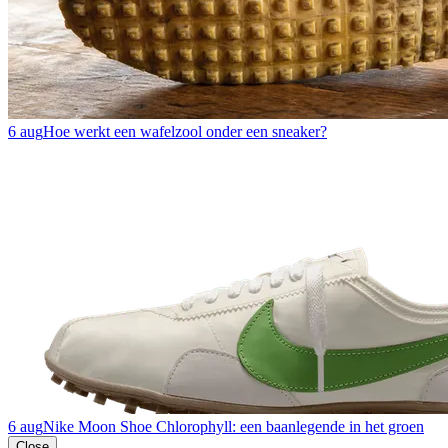
6 aug
Hoe werkt een wafelzool onder een sneaker?
6 aug
Nike Moon Shoe Chlorophyll: een baanlegende in het groen
Close