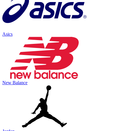
Asics
New Balance