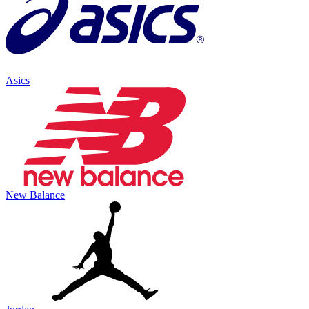
Asics
New Balance