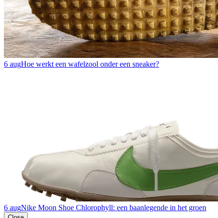
6 aug
Hoe werkt een wafelzool onder een sneaker?
6 aug
Nike Moon Shoe Chlorophyll: een baanlegende in het groen
Close