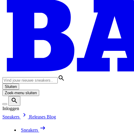
Sluiten
Zoek-menu sluiten
Inloggen
Sneakers
Releases
Blog
Sneakers