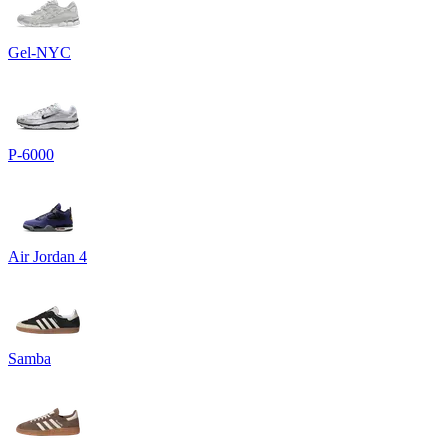
Gel-NYC
P-6000
Air Jordan 4
Samba