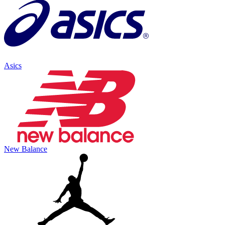
Asics
New Balance