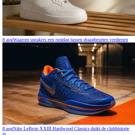
8 aug
Waarom sneakers een rustdag tussen draagbeurten verdienen
8 aug
Nike LeBron XXIII Hardwood Classics duikt de clubhistorie
in