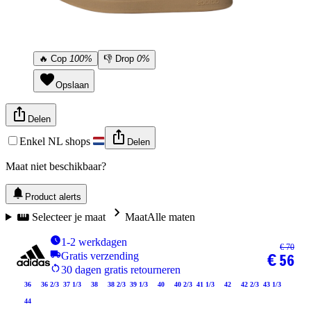
🔥
Cop
100%
👎
Drop
0%
Opslaan
Delen
Enkel NL shops
Delen
Maat niet beschikbaar?
Product alerts
Selecteer je maat
Maat
Alle maten
1-2 werkdagen
€ 70
Gratis verzending
€ 56
30 dagen gratis retourneren
36
36 2/3
37 1/3
38
38 2/3
39 1/3
40
40 2/3
41 1/3
42
42 2/3
43 1/3
44