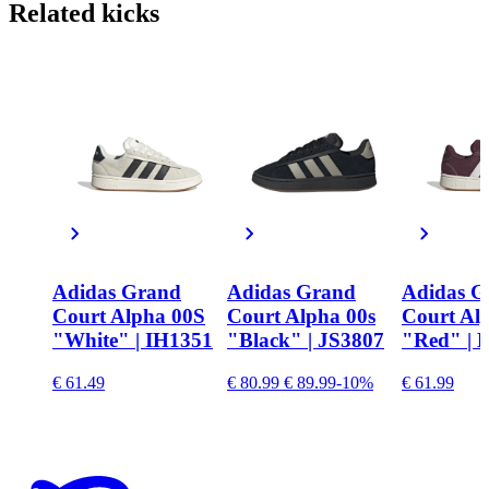
Related
kicks
Adidas Grand
Adidas Grand
Adidas G
Court Alpha 00S
Court Alpha 00s
Court Al
"White" | IH1351
"Black" | JS3807
"Red" | 
€ 61.49
€ 80.99
€ 89.99
-10%
€ 61.99