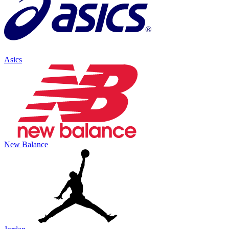
Asics
New Balance