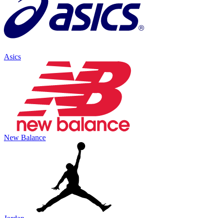
Asics
New Balance