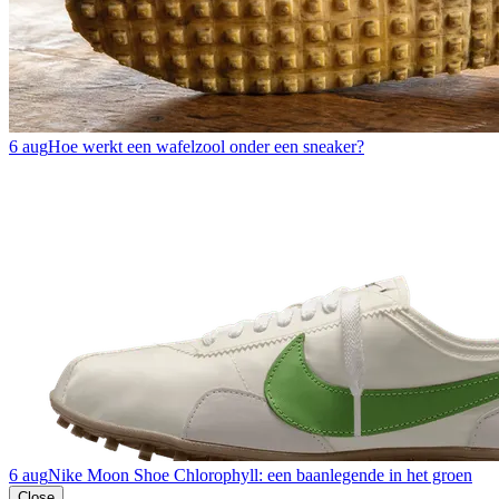
6 aug
Hoe werkt een wafelzool onder een sneaker?
6 aug
Nike Moon Shoe Chlorophyll: een baanlegende in het groen
Close