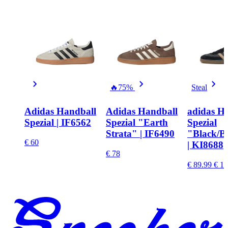
🔥
75%
Steal
Adidas Handball
Adidas Handball
adidas H
Spezial | IF6562
Spezial "Earth
Spezial
Strata" | IF6490
"Black/B
€ 60
| KI8688
€ 78
€ 89.99
€ 17