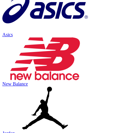
Asics
New Balance