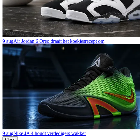
9 aug
Air Jordan 6 Oreo draait het koekjesrecept om
9 aug
Nike JA 4 houdt verdedigers wakker
Close