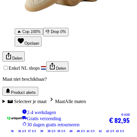
🔥
Cop
100%
👎
Drop
0%
Opslaan
Delen
Enkel NL shops
Delen
Maat niet beschikbaar?
Product alerts
Selecteer je maat
Maat
Alle maten
2-4 werkdagen
€ 110
Gratis verzending
€ 82,95
30 dagen gratis retourneren
36
36 2/3
37 1/3
38
38 2/3
39 1/3
40
40 2/3
41 1/3
42
42 2/3
43 1/3