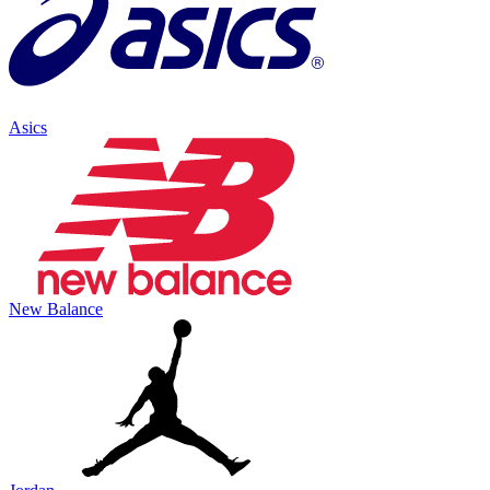
Asics
New Balance