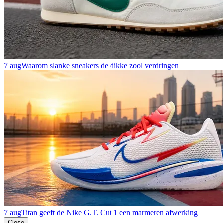
7 aug
Waarom slanke sneakers de dikke zool verdringen
7 aug
Titan geeft de Nike G.T. Cut 1 een marmeren afwerking
Close