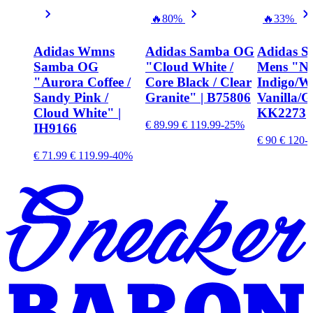
🔥
80%
🔥
33%
Adidas Wmns
Adidas Samba OG
Adidas 
Samba OG
"Cloud White /
Mens "Ni
"Aurora Coffee /
Core Black / Clear
Indigo/
Sandy Pink /
Granite" | B75806
Vanilla/
Cloud White" |
KK2273
€ 89.99
€ 119.99
-25%
IH9166
€ 90
€ 120
-
€ 71.99
€ 119.99
-40%