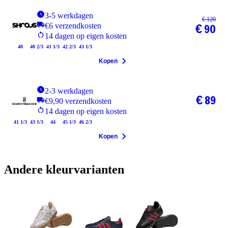
3-5 werkdagen
€ 120
€6 verzendkosten
€ 90
14 dagen op eigen kosten
40
40 2/3
41 1/3
42 2/3
43 1/3
Kopen
2-3 werkdagen
€ 89
€9,90 verzendkosten
14 dagen op eigen kosten
41 1/3
43 1/3
44
45 1/3
46 2/3
Kopen
Andere kleurvarianten