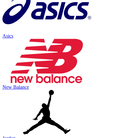
Asics
New Balance