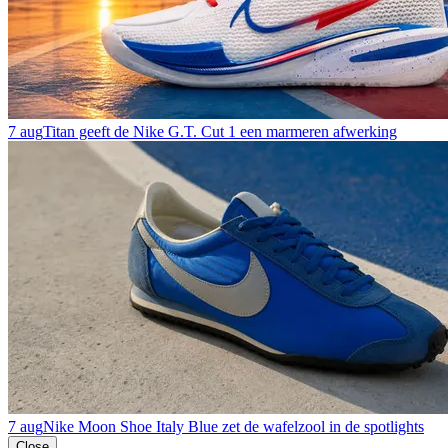
7 aug
Titan geeft de Nike G.T. Cut 1 een marmeren afwerking
7 aug
Nike Moon Shoe Italy Blue zet de wafelzool in de spotlights
Close