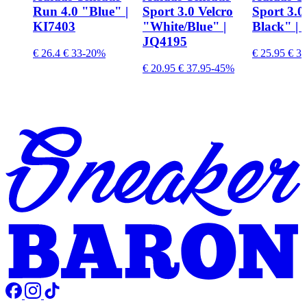
Run 4.0 "Blue" |
Sport 3.0 Velcro
Sport 3.0
KI7403
"White/Blue" |
Black" |
JQ4195
€ 26.4
€ 33
-20%
€ 25.95
€ 37
€ 20.95
€ 37.95
-45%