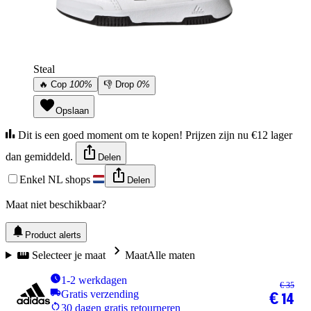
Steal
🔥
Cop
100%
👎
Drop
0%
Opslaan
Dit is een goed moment om te kopen! Prijzen zijn nu €12 lager
dan gemiddeld.
Delen
Enkel NL shops
Delen
Maat niet beschikbaar?
Product alerts
Selecteer je maat
Maat
Alle maten
1-2 werkdagen
€ 35
Gratis verzending
€ 14
30 dagen gratis retourneren