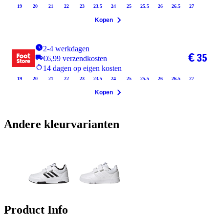
19
20
21
22
23
23.5
24
25
25.5
26
26.5
27
Kopen
2-4 werkdagen
€ 35
€6,99 verzendkosten
14 dagen op eigen kosten
19
20
21
22
23
23.5
24
25
25.5
26
26.5
27
Kopen
Andere kleurvarianten
Product Info