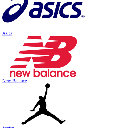
Asics
New Balance