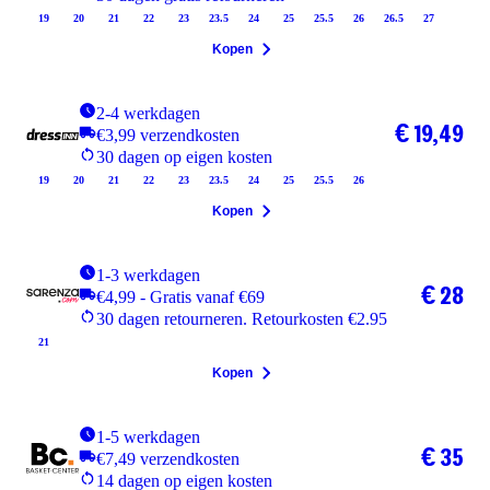
19
20
21
22
23
23.5
24
25
25.5
26
26.5
27
Kopen
2-4 werkdagen
€ 19,49
€3,99 verzendkosten
30 dagen op eigen kosten
19
20
21
22
23
23.5
24
25
25.5
26
Kopen
1-3 werkdagen
€ 28
€4,99 - Gratis vanaf €69
30 dagen retourneren. Retourkosten €2.95
21
Kopen
1-5 werkdagen
€ 35
€7,49 verzendkosten
14 dagen op eigen kosten