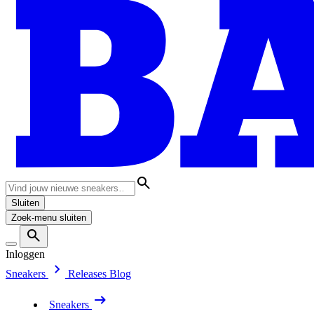
Sluiten
Zoek-menu sluiten
Inloggen
Sneakers
Releases
Blog
Sneakers