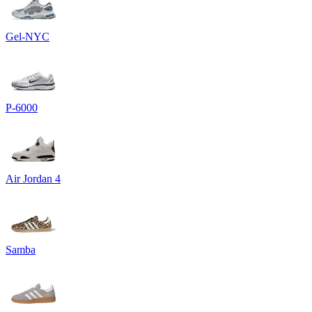
Gel-NYC
P-6000
Air Jordan 4
Samba