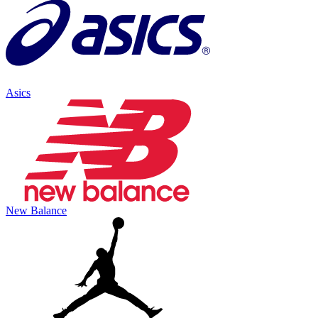
Asics
New Balance