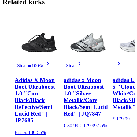
Related
kicks
Steal
🔥
100%
Steal
Adidas X Moon
adidas x Moon
adidas Ul
Boot Ultraboost
Boot Ultraboost
5 "Cloud
1.0 "Core
1.0 "Silver
White/Co
Black/Black
Metallic/Core
Black/Sil
Reflective/Semi
Black/Semi Lucid
Metallic"
Lucid Red" |
Red" | JQ7847
€ 179.99
JP7685
€ 80.99
€ 179.99
-55%
€ 81
€ 180
-55%