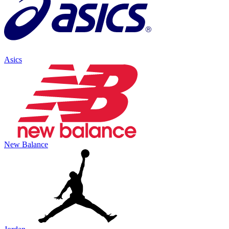
Asics
New Balance