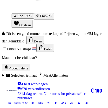
🔥
Cop
100%
👎
Drop
0%
Opslaan
Dit is een goed moment om te kopen! Prijzen zijn nu €54 lager
dan gemiddeld.
Delen
Enkel NL shops
Delen
Maat niet beschikbaar?
Product alerts
Selecteer je maat
Maat
Alle maten
4 to 8 werkdagen
€20 verzendkosten
€ 160
14-dag return. No returns for private seller
purchases
36
36 2/3
37 1/3
38
38.5
39
40
42.5
43
44
46