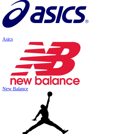
Asics
New Balance