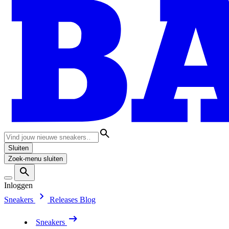
Sluiten
Zoek-menu sluiten
Inloggen
Sneakers
Releases
Blog
Sneakers