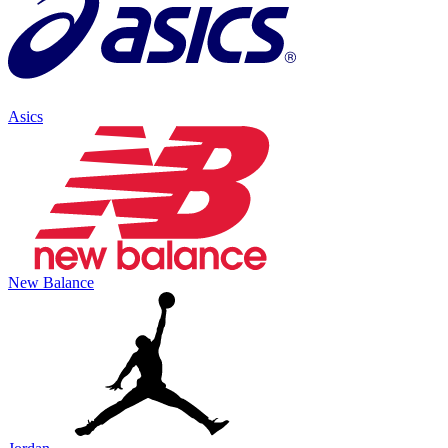
Asics
New Balance