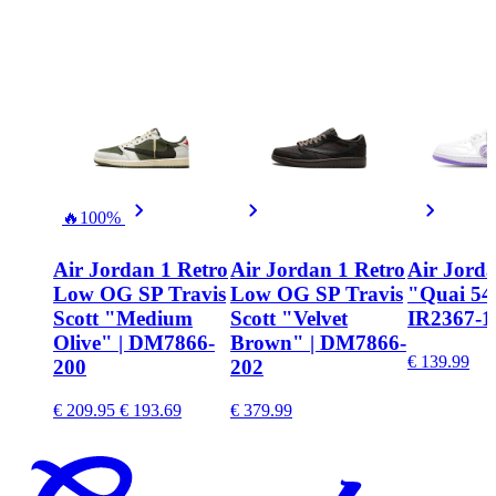
🔥
100%
Air Jordan 1 Retro
Air Jordan 1 Retro
Air Jord
Low OG SP Travis
Low OG SP Travis
"Quai 54"
Scott "Medium
Scott "Velvet
IR2367-1
Olive" | DM7866-
Brown" | DM7866-
€ 139.99
200
202
€ 209.95
€ 193.69
€ 379.99