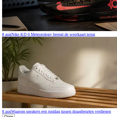
8 aug
Nike KD 6 Meteorology brengt de weerkaart terug
8 aug
Waarom sneakers een rustdag tussen draagbeurten verdienen
Close