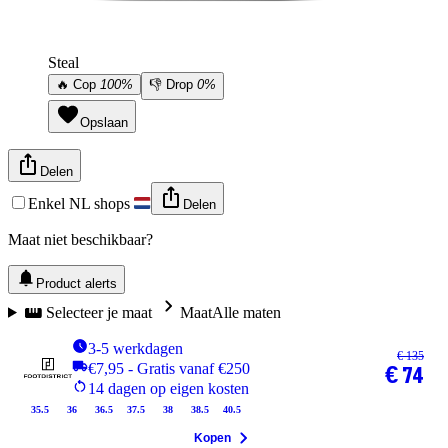
Steal
🔥
Cop
100%
👎
Drop
0%
Opslaan
Delen
Enkel NL shops
Delen
Maat niet beschikbaar?
Product alerts
Selecteer je maat
Maat
Alle maten
3-5 werkdagen
€ 135
€7,95 - Gratis vanaf €250
€ 74
14 dagen op eigen kosten
35.5
36
36.5
37.5
38
38.5
40.5
Kopen