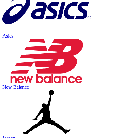
Asics
New Balance