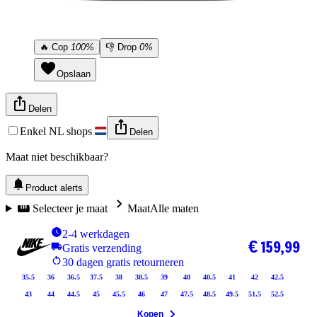
🔥
Cop
100%
👎
Drop
0%
Opslaan
Delen
Enkel NL shops
Delen
Maat niet beschikbaar?
Product alerts
Selecteer je maat
Maat
Alle maten
2-4 werkdagen
€ 159,99
Gratis verzending
30 dagen gratis retourneren
35.5
36
36.5
37.5
38
38.5
39
40
40.5
41
42
42.5
43
44
44.5
45
45.5
46
47
47.5
48.5
49.5
51.5
52.5
Kopen