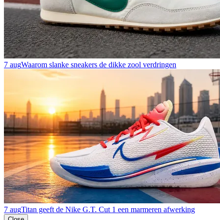
7 aug
Waarom slanke sneakers de dikke zool verdringen
7 aug
Titan geeft de Nike G.T. Cut 1 een marmeren afwerking
Close