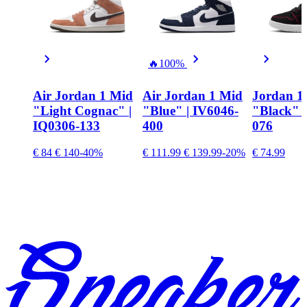
🔥
100%
Air Jordan 1 Mid
Air Jordan 1 Mid
Jordan 1
"Light Cognac" |
"Blue" | IV6046-
"Black" 
IQ0306-133
400
076
€ 84
€ 140
-40%
€ 111.99
€ 139.99
-20%
€ 74.99