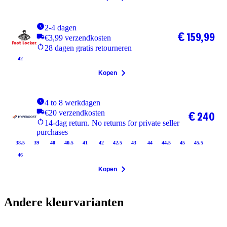
2-4 dagen
€ 159,99
€3,99 verzendkosten
28 dagen gratis retourneren
42
Kopen
4 to 8 werkdagen
€20 verzendkosten
€ 240
14-dag return. No returns for private seller
purchases
38.5
39
40
40.5
41
42
42.5
43
44
44.5
45
45.5
46
Kopen
Andere kleurvarianten