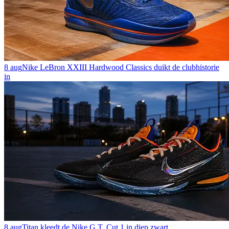
8 aug
Nike LeBron XXIII Hardwood Classics duikt de clubhistorie
in
8 aug
Titan kleedt de Nike G.T. Cut 1 in diep zwart