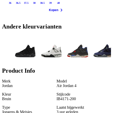
36
36.5
37.5
38
38.5
39
40
Kopen
Andere kleurvarianten
Product Info
Merk
Model
Jordan
Air Jordan 4
Kleur
Stijlcode
Bruin
IB4171-200
Type
Laatst bijgewerkt
Jongens & Meisjes
3 uur geleden