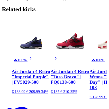
Related
kicks
🔥
100%
🔥
100%
Air Jordan 4 Retro
Air Jordan 4 Retro
Air Jorda
"Imperial Purple"
"Toro Bravo" |
Wmns "Va
| FV5029-500
FQ8138-600
Day" | H
108
€ 138.99
€ 209.99
-34%
€ 137
€ 210
-35%
€ 128.99
€ 2