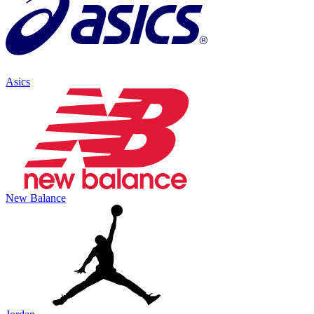
Asics
New Balance