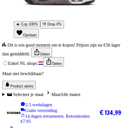
🔥
Cop
100%
👎
Drop
0%
Opslaan
Dit is een goed moment om te kopen! Prijzen zijn nu €56 lager
dan gemiddeld.
Delen
Enkel NL shops
Delen
Maat niet beschikbaar?
Product alerts
Selecteer je maat
Maat
Alle maten
2-5 werkdagen
Gratis verzending
€ 134,99
14 dagen retourneren. Retourkosten
€7.95
36