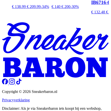
IB6716-6
€ 138.99
€ 209.99
-34%
€ 140
€ 200
-30%
€ 132.48
€ 2
Copyright © 2026 Sneakerbaron.nl
Privacyverklaring
Disclaimer: Als je via Sneakerbaron iets koopt bij een webshop,