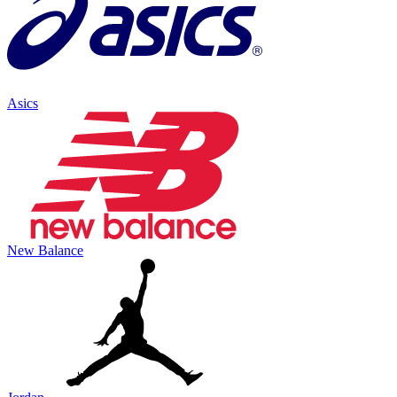
Asics
New Balance