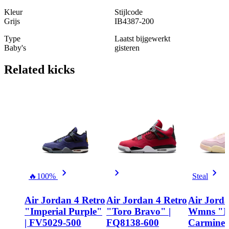
Kleur
Stijlcode
Grijs
IB4387-200
Type
Laatst bijgewerkt
Baby's
gisteren
Related
kicks
🔥
100%
Steal
Air Jordan 4 Retro
Air Jordan 4 Retro
Air Jorda
"Imperial Purple"
"Toro Bravo" |
Wmns "I
| FV5029-500
FQ8138-600
Carmine"