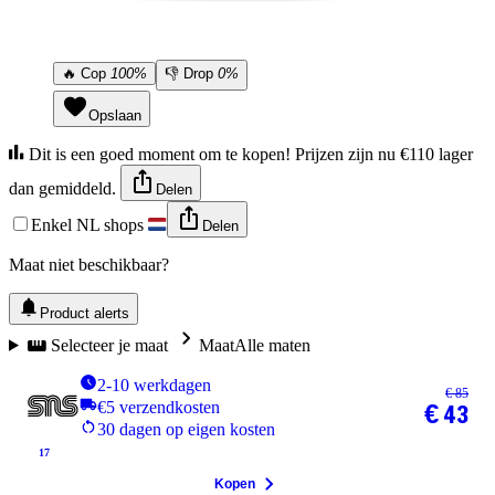
🔥
Cop
100%
👎
Drop
0%
Opslaan
Dit is een goed moment om te kopen! Prijzen zijn nu €110 lager
dan gemiddeld.
Delen
Enkel NL shops
Delen
Maat niet beschikbaar?
Product alerts
Selecteer je maat
Maat
Alle maten
2-10 werkdagen
€ 85
€5 verzendkosten
€ 43
30 dagen op eigen kosten
17
Kopen