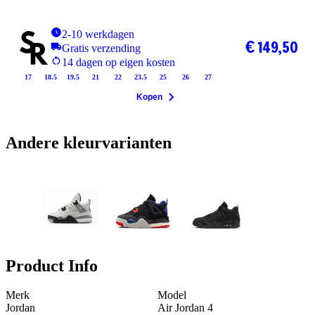
2-10 werkdagen
€ 149,50
Gratis verzending
14 dagen op eigen kosten
17
18.5
19.5
21
22
23.5
25
26
27
Kopen
Andere kleurvarianten
Product Info
Merk
Model
Jordan
Air Jordan 4