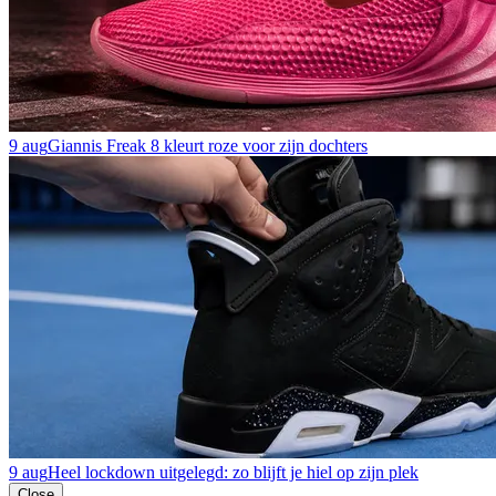
9 aug
Giannis Freak 8 kleurt roze voor zijn dochters
9 aug
Heel lockdown uitgelegd: zo blijft je hiel op zijn plek
Close