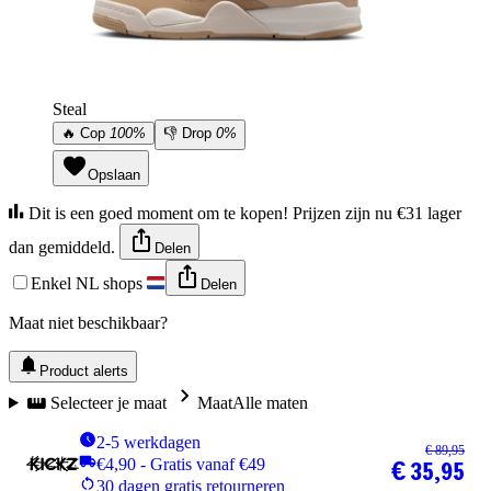
Steal
🔥
Cop
100%
👎
Drop
0%
Opslaan
Dit is een goed moment om te kopen! Prijzen zijn nu €31 lager
dan gemiddeld.
Delen
Enkel NL shops
Delen
Maat niet beschikbaar?
Product alerts
Selecteer je maat
Maat
Alle maten
2-5 werkdagen
€ 89,95
€4,90 - Gratis vanaf €49
€ 35,95
30 dagen gratis retourneren