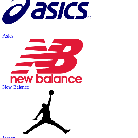
Asics
New Balance