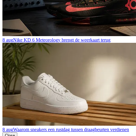
8 aug
Nike KD 6 Meteorology brengt de weerkaart terug
8 aug
Waarom sneakers een rustdag tussen draagbeurten verdienen
Close