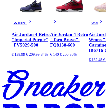
🔥
100%
Steal
Air Jordan 4 Retro
Air Jordan 4 Retro
Air Jorda
"Imperial Purple"
"Toro Bravo" |
Wmns "I
| FV5029-500
FQ8138-600
Carmine"
IB6716-6
€ 138.99
€ 209.99
-34%
€ 140
€ 200
-30%
€ 132.48
€ 2