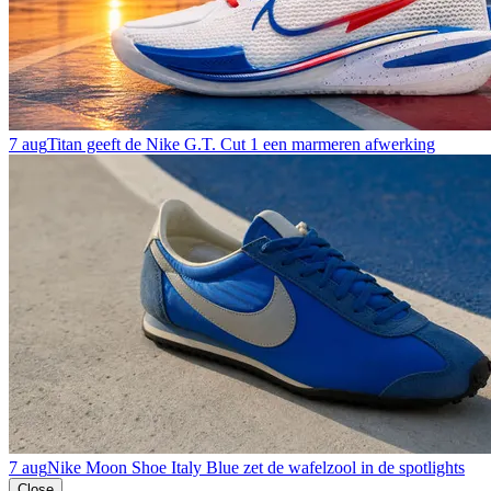
7 aug
Titan geeft de Nike G.T. Cut 1 een marmeren afwerking
7 aug
Nike Moon Shoe Italy Blue zet de wafelzool in de spotlights
Close