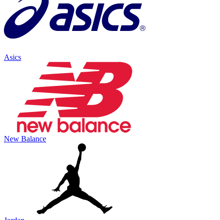
Asics
New Balance