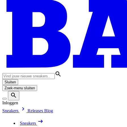
Sluiten
Zoek-menu sluiten
Inloggen
Sneakers
Releases
Blog
Sneakers