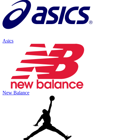
Asics
New Balance