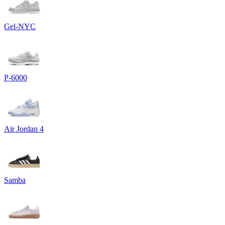
Gel-NYC
P-6000
Air Jordan 4
Samba