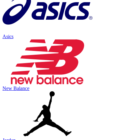
Asics
New Balance