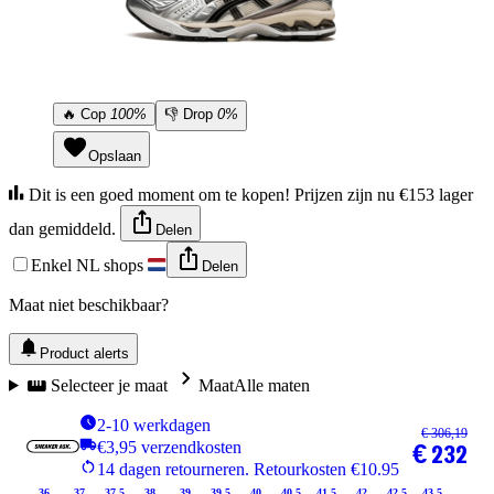
🔥
Cop
100%
👎
Drop
0%
Opslaan
Dit is een goed moment om te kopen! Prijzen zijn nu €153 lager
dan gemiddeld.
Delen
Enkel NL shops
Delen
Maat niet beschikbaar?
Product alerts
Selecteer je maat
Maat
Alle maten
2-10 werkdagen
€ 306,19
€3,95 verzendkosten
€ 232
14 dagen retourneren. Retourkosten €10.95
36
37
37.5
38
39
39.5
40
40.5
41.5
42
42.5
43.5