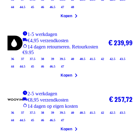
44
44.5
45
46
46.5
47
48
Kopen
1-5 werkdagen
€4,95 verzendkosten
€ 239,99
14 dagen retourneren. Retourkosten
€9.95
36
37
37.5
38
39
39.5
40
40.5
41.5
42
42.5
43.5
44
44.5
45
46
46.5
47
Kopen
2-5 werkdagen
€ 257,72
€8,95 verzendkosten
14 dagen op eigen kosten
36
37
37.5
38
39
39.5
40
40.5
41.5
42
42.5
43.5
44
44.5
45
46
46.5
47
Kopen