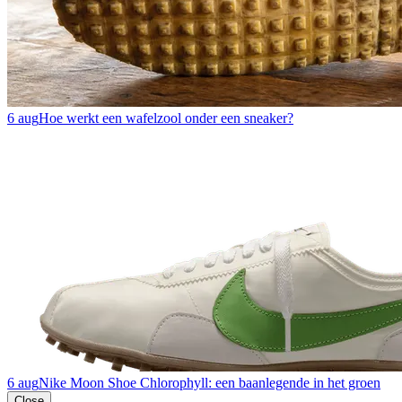
6 aug
Hoe werkt een wafelzool onder een sneaker?
6 aug
Nike Moon Shoe Chlorophyll: een baanlegende in het groen
Close