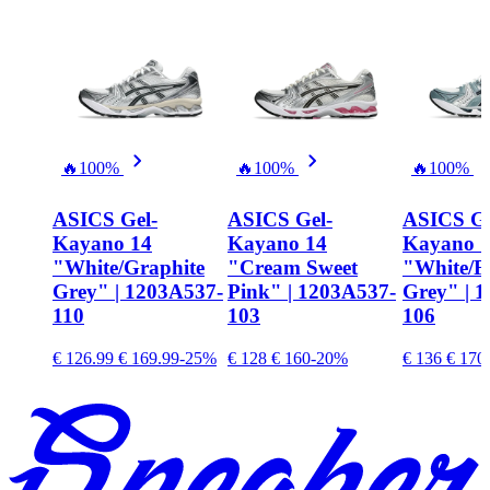
🔥
100%
🔥
100%
🔥
100%
ASICS Gel-
ASICS Gel-
ASICS Ge
Kayano 14
Kayano 14
Kayano 
"White/Graphite
"Cream Sweet
"White/F
Grey" | 1203A537-
Pink" | 1203A537-
Grey" | 
110
103
106
€ 126.99
€ 169.99
-25%
€ 128
€ 160
-20%
€ 136
€ 170