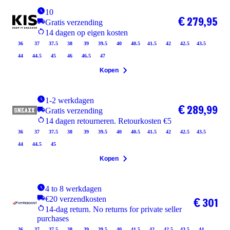
10
€ 279,95
Gratis verzending
14 dagen op eigen kosten
36
37
37.5
38
39
39.5
40
40.5
41.5
42
42.5
43.5
44
44.5
45
46
46.5
47
Kopen
1-2 werkdagen
€ 289,99
Gratis verzending
14 dagen retourneren. Retourkosten €5
36
37
37.5
38
39
39.5
40
40.5
41.5
42
42.5
43.5
44
44.5
45
Kopen
4 to 8 werkdagen
€20 verzendkosten
€ 301
14-dag return. No returns for private seller
purchases
36
37
37.5
38
39
39.5
40
41.5
42
42.5
43.5
44