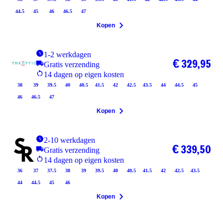
44.5
45
46
46.5
47
Kopen
1-2 werkdagen
€ 329,95
Gratis verzending
14 dagen op eigen kosten
38
39
39.5
40
40.5
41.5
42
42.5
43.5
44
44.5
45
46
46.5
47
Kopen
2-10 werkdagen
€ 339,50
Gratis verzending
14 dagen op eigen kosten
36
37
37.5
38
39
39.5
40
40.5
41.5
42
42.5
43.5
44
44.5
45
46
Kopen