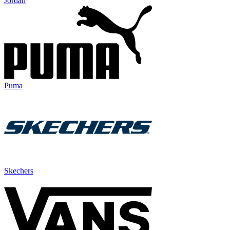
Jordan
Puma
Skechers