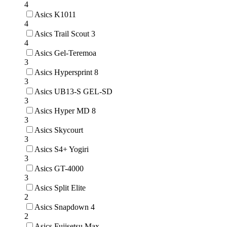
4
Asics K1011
4
Asics Trail Scout 3
4
Asics Gel-Teremoa
3
Asics Hypersprint 8
3
Asics UB13-S GEL-SD
3
Asics Hyper MD 8
3
Asics Skycourt
3
Asics S4+ Yogiri
3
Asics GT-4000
3
Asics Split Elite
2
Asics Snapdown 4
2
Asics Fujisetsu Max