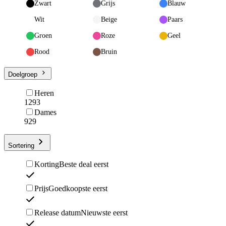
Zwart
Grijs
Blauw
Wit
Beige
Paars
Groen
Roze
Geel
Rood
Bruin
Doelgroep
Heren
1293
Dames
929
Sortering
Korting
Beste deal eerst
Prijs
Goedkoopste eerst
Release datum
Nieuwste eerst