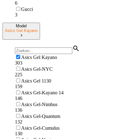
6
Gucci
3
Model
Asics Gel Kayano
Asics Gel Kayano
303
Asics Gel-NYC
225
Asics Gel 1130
159
Asics Gel-Kayano 14
146
Asics Gel-Nimbus
136
Asics Gel-Quantum
132
Asics Gel-Cumulus
130