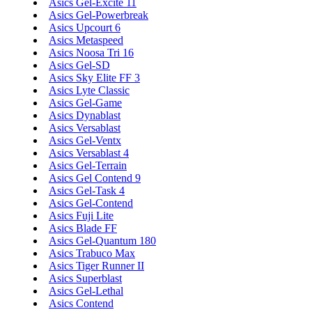
Asics Gel-Excite 11
Asics Gel-Powerbreak
Asics Upcourt 6
Asics Metaspeed
Asics Noosa Tri 16
Asics Gel-SD
Asics Sky Elite FF 3
Asics Lyte Classic
Asics Gel-Game
Asics Dynablast
Asics Versablast
Asics Gel-Ventx
Asics Versablast 4
Asics Gel-Terrain
Asics Gel Contend 9
Asics Gel-Task 4
Asics Gel-Contend
Asics Fuji Lite
Asics Blade FF
Asics Gel-Quantum 180
Asics Trabuco Max
Asics Tiger Runner II
Asics Superblast
Asics Gel-Lethal
Asics Contend