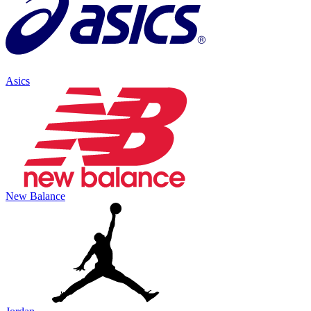
Asics
New Balance