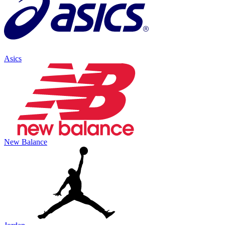
Asics
New Balance