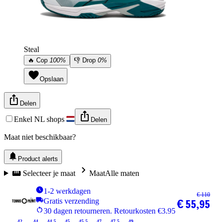
Steal
🔥
Cop
100%
👎
Drop
0%
Opslaan
Delen
Enkel NL shops
Delen
Maat niet beschikbaar?
Product alerts
Selecteer je maat
Maat
Alle maten
1-2 werkdagen
€ 110
Gratis verzending
€ 55,95
30 dagen retourneren. Retourkosten €3.95
42
44
44.5
45
45.5
47
47.5
49