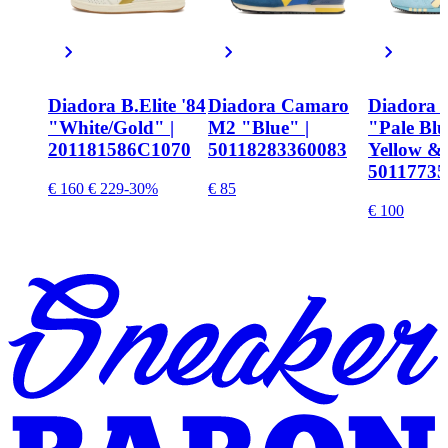
Diadora B.Elite '84
Diadora Camaro
Diadora T
"White/Gold" |
M2 "Blue" |
"Pale Blu
201181586C1070
50118283360083
Yellow & 
50117735
€ 160
€ 229
-30%
€ 85
€ 100