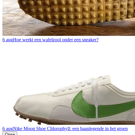
6 aug
Hoe werkt een wafelzool onder een sneaker?
6 aug
Nike Moon Shoe Chlorophyll: een baanlegende in het groen
Close