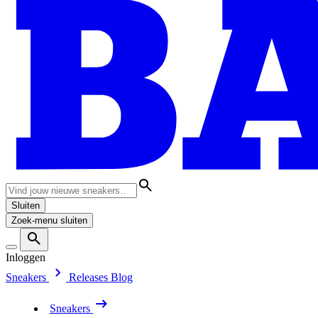
Sluiten
Zoek-menu sluiten
Inloggen
Sneakers
Releases
Blog
Sneakers