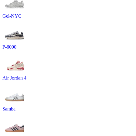
Gel-NYC
P-6000
Air Jordan 4
Samba