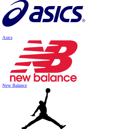
Asics
New Balance