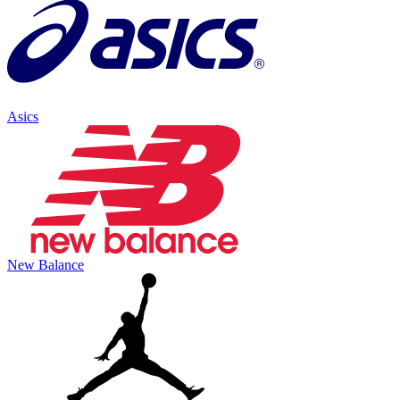
Asics
New Balance