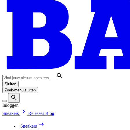
Sluiten
Zoek-menu sluiten
Inloggen
Sneakers
Releases
Blog
Sneakers