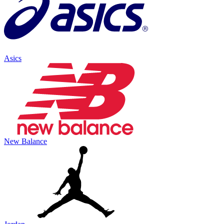
Asics
New Balance