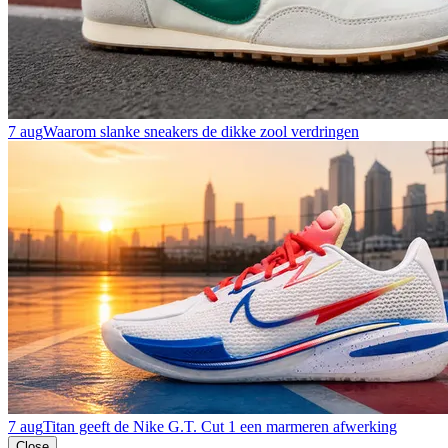
7 aug
Waarom slanke sneakers de dikke zool verdringen
7 aug
Titan geeft de Nike G.T. Cut 1 een marmeren afwerking
Close