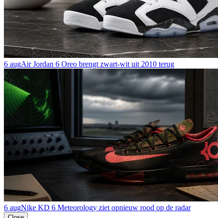
6 aug
Air Jordan 6 Oreo brengt zwart-wit uit 2010 terug
6 aug
Nike KD 6 Meteorology ziet opnieuw rood op de radar
Close