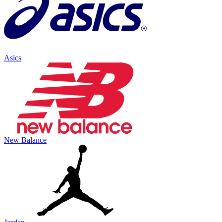
Asics
New Balance