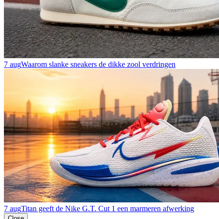
7 aug
Waarom slanke sneakers de dikke zool verdringen
7 aug
Titan geeft de Nike G.T. Cut 1 een marmeren afwerking
Close