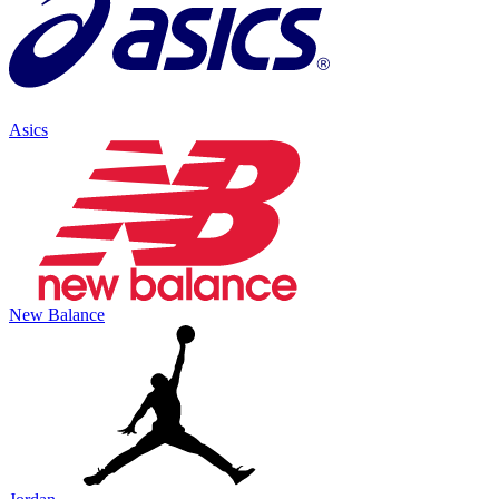
Asics
New Balance