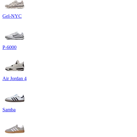
Gel-NYC
P-6000
Air Jordan 4
Samba