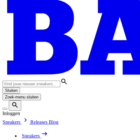
Sluiten
Zoek-menu sluiten
Inloggen
Sneakers
Releases
Blog
Sneakers