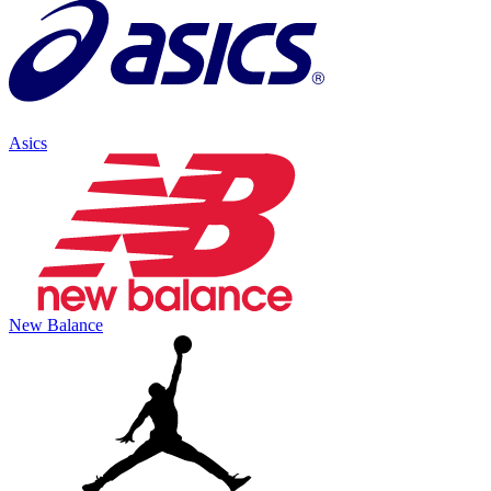
Asics
New Balance