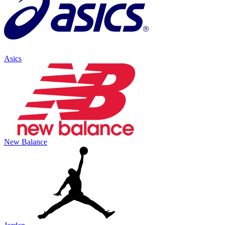
Asics
New Balance