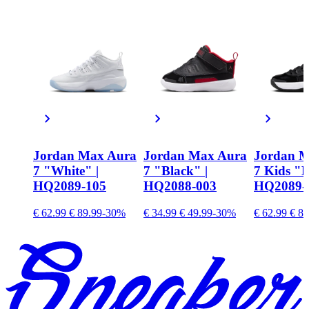
Jordan Max Aura
Jordan Max Aura
Jordan M
7 "White" |
7 "Black" |
7 Kids "B
HQ2089-105
HQ2088-003
HQ2089-
€ 62.99
€ 89.99
-30%
€ 34.99
€ 49.99
-30%
€ 62.99
€ 89