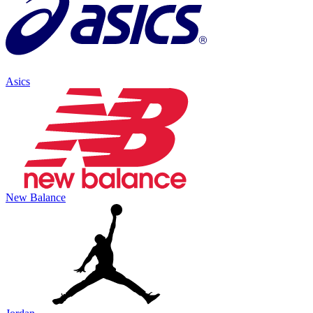
Asics
New Balance