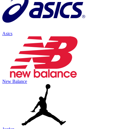
Asics
New Balance