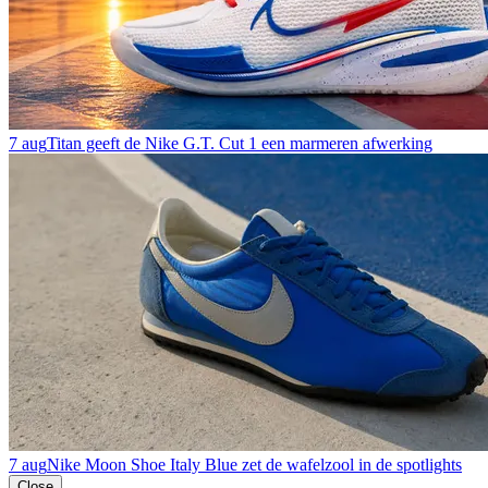
7 aug
Titan geeft de Nike G.T. Cut 1 een marmeren afwerking
7 aug
Nike Moon Shoe Italy Blue zet de wafelzool in de spotlights
Close