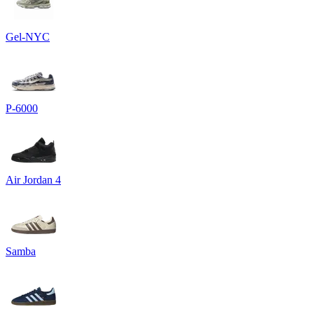
Gel-NYC
P-6000
Air Jordan 4
Samba