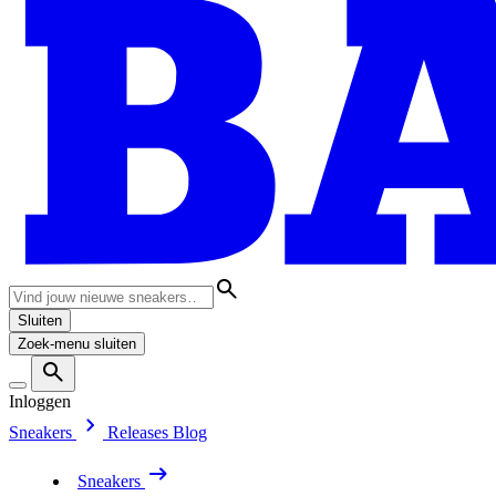
Sluiten
Zoek-menu sluiten
Inloggen
Sneakers
Releases
Blog
Sneakers