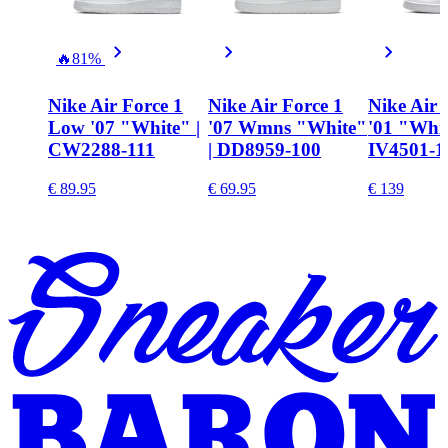
🔥
81%
Nike Air Force 1
Nike Air Force 1
Nike Air 
Low '07 "White" |
'07 Wmns "White"
'01 "Whit
CW2288-111
| DD8959-100
IV4501-1
€ 89.95
€ 69.95
€ 139