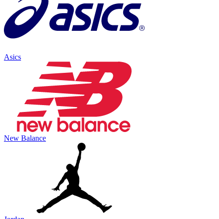
Asics
New Balance