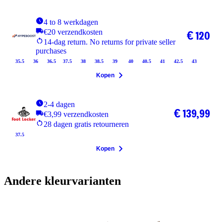
4 to 8 werkdagen
€20 verzendkosten
€ 120
14-dag return. No returns for private seller
purchases
35.5
36
36.5
37.5
38
38.5
39
40
40.5
41
42.5
43
Kopen
2-4 dagen
€ 139,99
€3,99 verzendkosten
28 dagen gratis retourneren
37.5
Kopen
Andere kleurvarianten