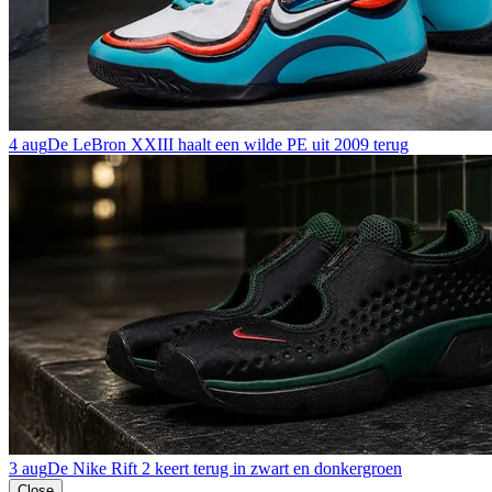
4 aug
De LeBron XXIII haalt een wilde PE uit 2009 terug
3 aug
De Nike Rift 2 keert terug in zwart en donkergroen
Close